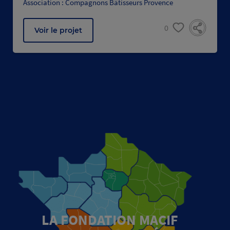
Association : Compagnons Bâtisseurs Provence
0
Voir le projet
LA FONDATION MACIF