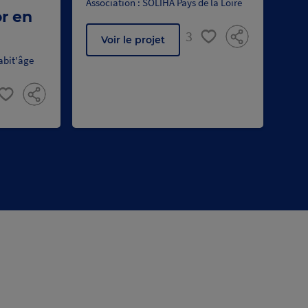
Association : SOLIHA Pays de la Loire
or en
3
Voir le projet
abit'âge