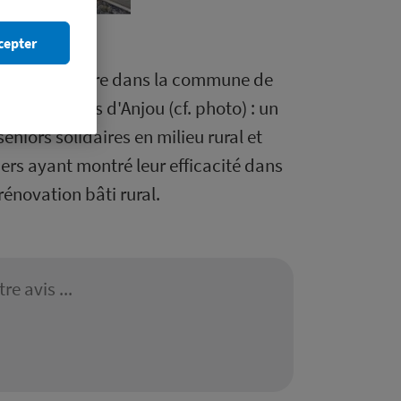
cepter
 senior solidaire dans la commune de
èle des Bois d'Anjou (cf. photo) : un
eniors solidaires en milieu rural et
ers ayant montré leur efficacité dans
a rénovation bâti rural.