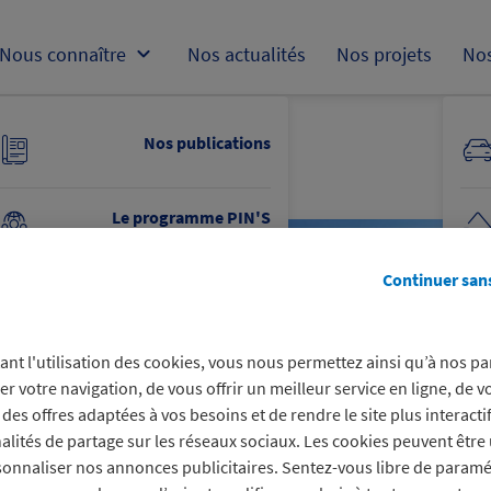
Nous connaître
Nos actualités
Nos projets
Nos
Nos publications
Le programme PIN'S
e
Continuer san
Opération participative
ant l'utilisation des cookies, vous nous permettez ainsi qu’à nos pa
Nous découvrir
er votre navigation, de vous offrir un meilleur service en ligne, de v
des offres adaptées à vos besoins et de rendre le site plus interacti
Obtenir un soutien financier
alités de partage sur les réseaux sociaux. Les cookies peuvent être 
onnaliser nos annonces publicitaires. Sentez-vous libre de paramé