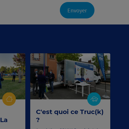
Envoyer
C'est quoi ce Truc(k)
 La
?