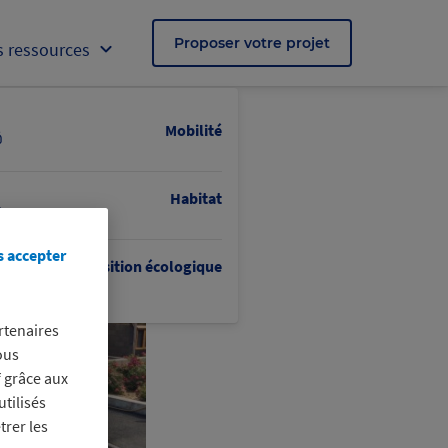
Proposer votre projet
 ressources
Mobilité
Habitat
s accepter
Transition écologique
rtenaires
ous
f grâce aux
utilisés
trer les