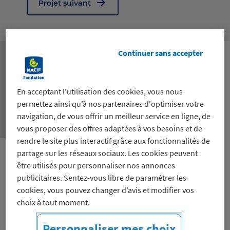
Projet suivant
Continuer sans accepter
En acceptant l'utilisation des cookies, vous nous
permettez ainsi qu’à nos partenaires d'optimiser votre
navigation, de vous offrir un meilleur service en ligne, de
vous proposer des offres adaptées à vos besoins et de
rendre le site plus interactif grâce aux fonctionnalités de
partage sur les réseaux sociaux. Les cookies peuvent
être utilisés pour personnaliser nos annonces
Collecte, réparation, vente et livraison-
publicitaires. Sentez-vous libre de paramétrer les
installation d'appareils
cookies, vous pouvez changer d’avis et modifier vos
choix à tout moment.
électroménagers/médicaux rénovés sous
garantie afin de répondre aux besoins de
Personnaliser mes choix