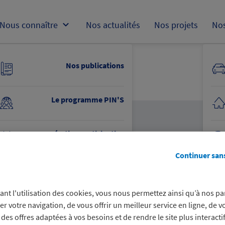
Nous connaître
Nos actualités
Nos projets
Nos
Nos publications
Le programme PIN'S
 solidaire est à l'honneur...
Opération participative
Continuer san
Nous découvrir
ant l'utilisation des cookies, vous nous permettez ainsi qu’à nos pa
Obtenir un soutien financier
er votre navigation, de vous offrir un meilleur service en ligne, de v
des offres adaptées à vos besoins et de rendre le site plus interacti