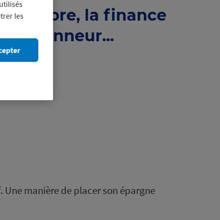
utilisés
novembre, la finance
trer les
t à l'honneur...
cepter
f. Une manière de placer son épargne