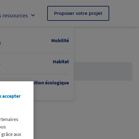
Proposer votre projet
 ressources
Mobilité
Habitat
Transition écologique
s accepter
rtenaires
ous
f grâce aux