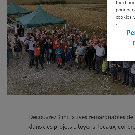
fonctionn
pour pers
cookies, 
Pe
Découvrez 3 initiatives remarquables de 
dans des projets citoyens, locaux, concret