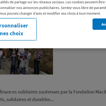
alités de partage sur les réseaux sociaux. Les cookies peuvent être 
Du 5 au 12 
Appel à projets
onnaliser nos annonces publicitaires. Sentez-vous libre de paramé
vous pouvez changer d’avis et modifier vos choix à tout moment.
solidaire es
Ac
rsonnaliser
05 11 2018
mes choix
finances solidaires soutenues par la Fondation Maci
s, solidaires et durables...